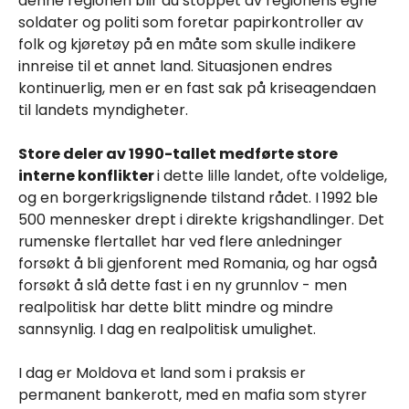
denne regionen blir du stoppet av regionens egne
soldater og politi som foretar papirkontroller av
folk og kjøretøy på en måte som skulle indikere
innreise til et annet land. Situasjonen endres
kontinuerlig, men er en fast sak på kriseagendaen
til landets myndigheter.
Store deler av 1990-tallet medførte store
interne konflikter
i dette lille landet, ofte voldelige,
og en borgerkrigslignende tilstand rådet. I 1992 ble
500 mennesker drept i direkte krigshandlinger. Det
rumenske flertallet har ved flere anledninger
forsøkt å bli gjenforent med Romania, og har også
forsøkt å slå dette fast i en ny grunnlov - men
realpolitisk har dette blitt mindre og mindre
sannsynlig. I dag en realpolitisk umulighet.
I dag er Moldova et land som i praksis er
permanent bankerott, med en mafia som styrer