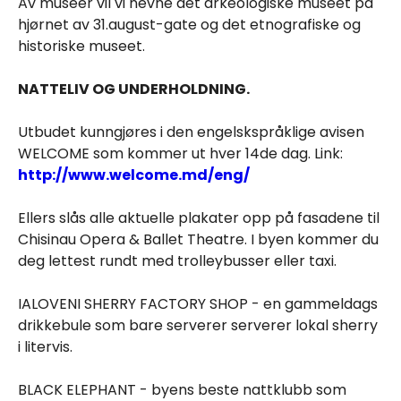
Av museer vil vi nevne det arkeologiske museet på
hjørnet av 31.august-gate og det etnografiske og
historiske museet.
NATTELIV OG UNDERHOLDNING.
Utbudet kunngjøres i den engelskspråklige avisen
WELCOME som kommer ut hver 14de dag. Link:
http://www.welcome.md/eng/
Ellers slås alle aktuelle plakater opp på fasadene til
Chisinau Opera & Ballet Theatre. I byen kommer du
deg lettest rundt med trolleybusser eller taxi.
IALOVENI SHERRY FACTORY SHOP - en gammeldags
drikkebule som bare serverer serverer lokal sherry
i litervis.
BLACK ELEPHANT - byens beste nattklubb som