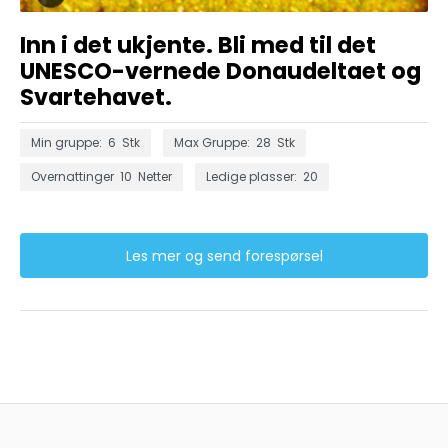
Inn i det ukjente. Bli med til det
UNESCO-vernede Donaudeltaet og
Svartehavet.
Min gruppe:
6
Stk
Max Gruppe:
28
Stk
Overnattinger
10
Netter
Ledige plasser:
20
Les mer og send forespørsel